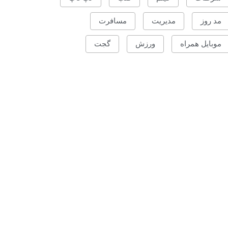
مد روز
مدیریت
مسافرت
موبایل همراه
ورزش
گجت