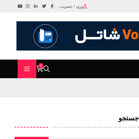
ورود / عضویت
0
جستجو