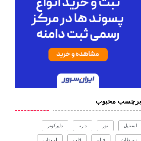
برچسب محبوب
استایل
تور
دارنا
دایرکوتر
سرطات
فیلم
قلب
لپ تاپ