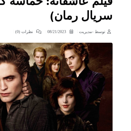
فیلم عاشقانه: حماسه گ
سریال رمان)
توسط -مدیریت
08/21/2023
نظرات (0)