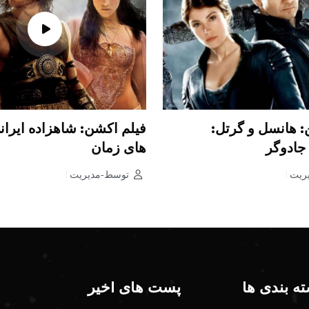
: هانسل و گرتل:
فیلم اکشن: شاهزاده ایرا
جادوگر
های زمان
ریت
توسط-مدیریت
ه بندی ها
پست های اخیر