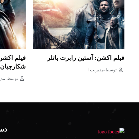
فیلم اکشن: آستین رابرت باتلر
فیلم اکشن
شکارچیان 
توسط-مدیریت
توسط-مدی
دست