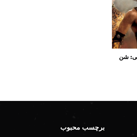
نی: شن
برچسب محبوب