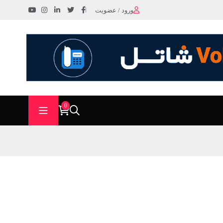
ورود / عضویت
0