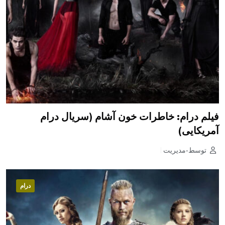
فیلم درام: خاطرات خون آشام (سریال درام
آمریکایی)
توسط-مدیریت
درام