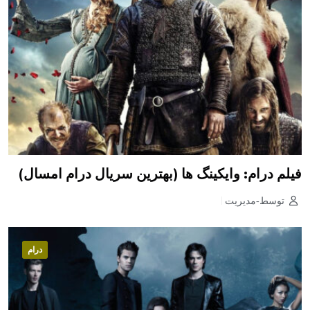
فیلم درام: وایکینگ ها (بهترین سریال درام امسال)
توسط-مدیریت
درام