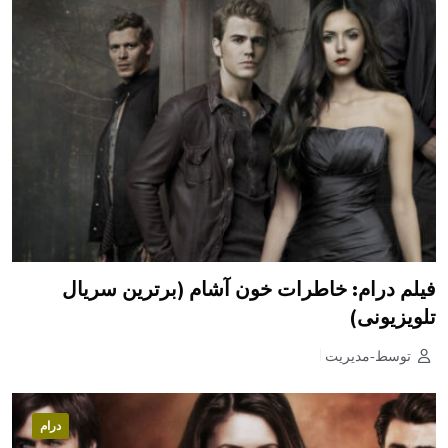
فیلم درام: خاطرات خون آشام (برترین سریال
تلویزیونی)
توسط-مدیریت
درام