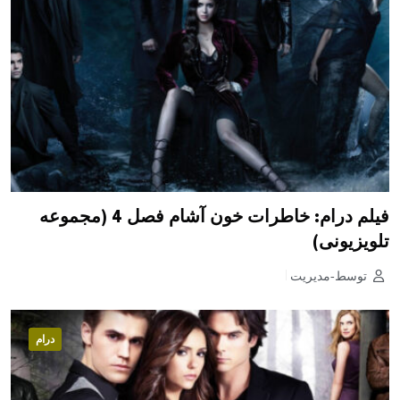
فیلم درام: خاطرات خون آشام فصل 4 (مجموعه
تلویزیونی)
توسط-مدیریت
درام