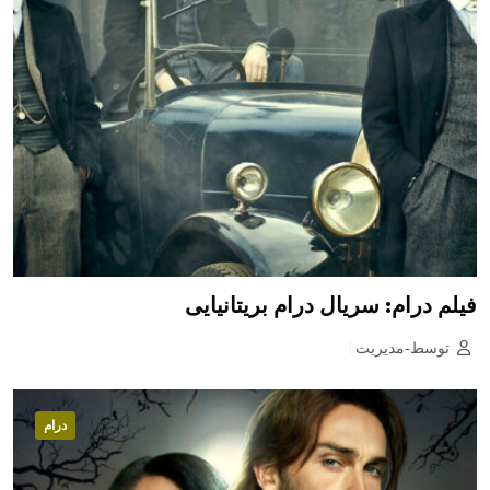
فیلم درام: سریال درام بریتانیایی
توسط-مدیریت
درام