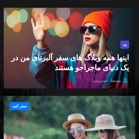
مد
اینها همه وبلاگ های سفر آلبرتای من در
یک دنیای ماجراجو هستند
توسط -مدیریت
سفر کنید