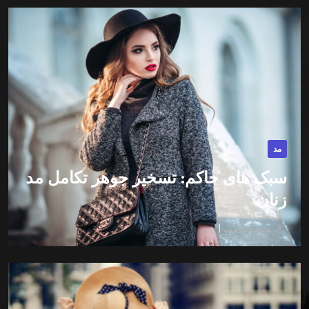
مد
سبک های حاکم: تسخیر جوهر تکامل مد
زنان
توسط -مدیریت