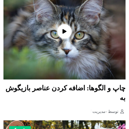
چاپ و الگوها: اضافه کردن عناصر بازیگوش
به
توسط -مدیریت