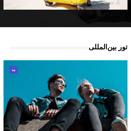
توسط -مدیریت
تور بین‌المللی
مد