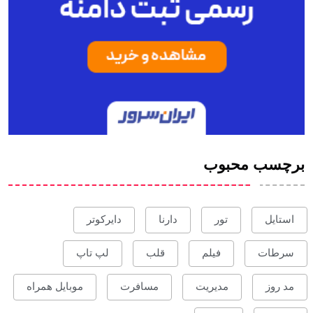
برچسب محبوب
استایل
تور
دارنا
دایرکوتر
سرطات
فیلم
قلب
لپ تاپ
مد روز
مدیریت
مسافرت
موبایل همراه