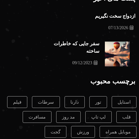
ازدواج سخت نگیریم
07/13/2026
سفر جایی که خاطرات
ساخته
09/12/2023
برچسب محبوب
استایل
تور
دارنا
سرطات
فیلم
قلب
لپ تاپ
مد روز
مسافرت
موبایل همراه
ورزش
گجت