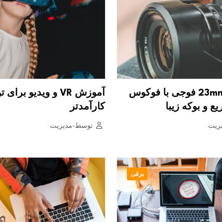
لنز 23mm f/1.4 فوجی با فوکوس
آموزش VR و ویدیو برای
ع و بوکه زیبا
کارآمدتر
ریت
توسط-مدیریت
برقی