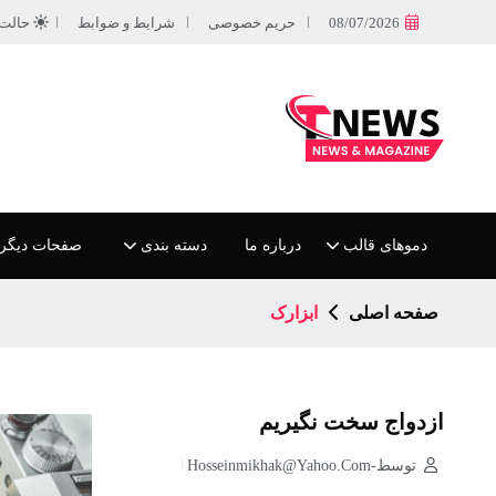
08/07/2026
حریم خصوصی
شرایط و ضوابط
حالت
دموهای قالب
درباره ما
دسته بندی
صفحات دیگر
صفحه اصلی
ابزارک
ازدواج سخت نگیریم
توسط-Hosseinmikhak@yahoo.com