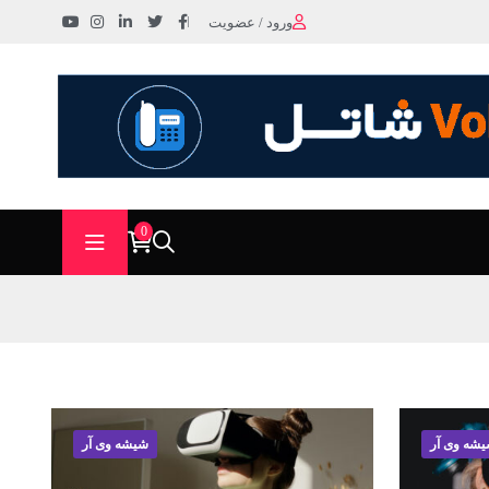
ورود / عضویت
0
شه وی آر
شیشه وی آر