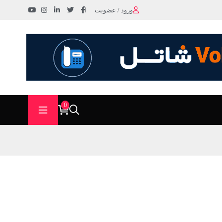
ورود / عضویت
0