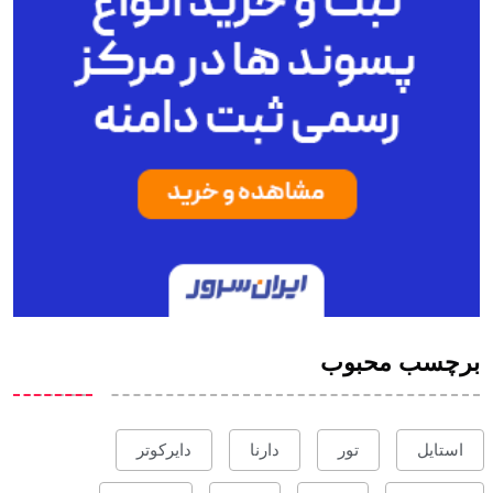
برچسب محبوب
استایل
تور
دارنا
دایرکوتر