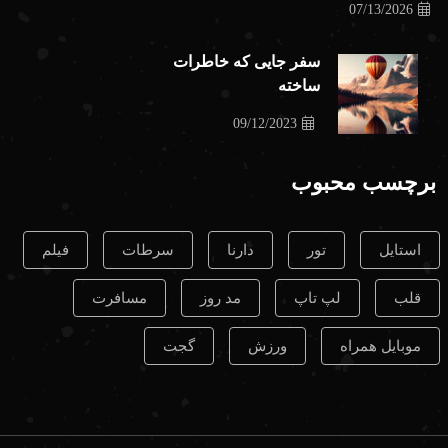
07/13/2026
سفر جایی که خاطرات
ساخته
09/12/2023
برچسب محبوب
استایل
تور
دارنا
سرطات
فیلم
قلب
لپ تاپ
مد روز
مسافرت
موبایل همراه
ورزش
گجت