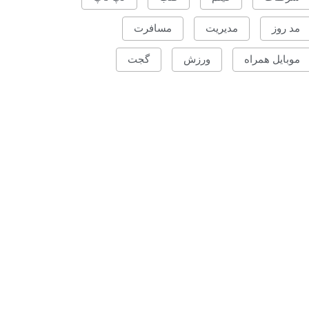
مد روز
مدیریت
مسافرت
موبایل همراه
ورزش
گجت