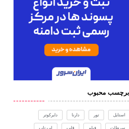
برچسب محبوب
استایل
تور
دارنا
دایرکوتر
سرطات
فیلم
قلب
لپ تاپ