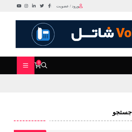
ورود / عضویت
0
جستجو