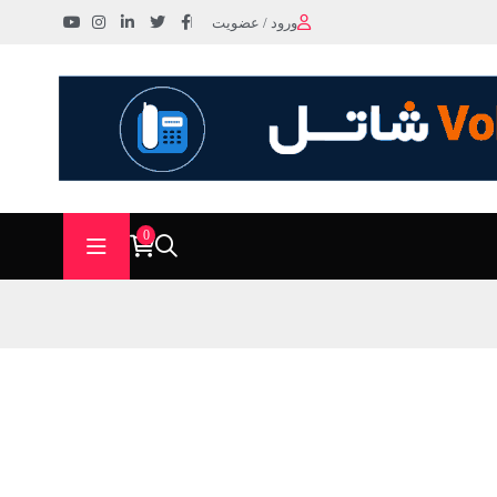
ورود / عضویت
0