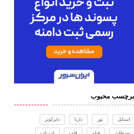
برچسب محبوب
استایل
تور
دارنا
دایرکوتر
سرطات
فیلم
قلب
لپ تاپ