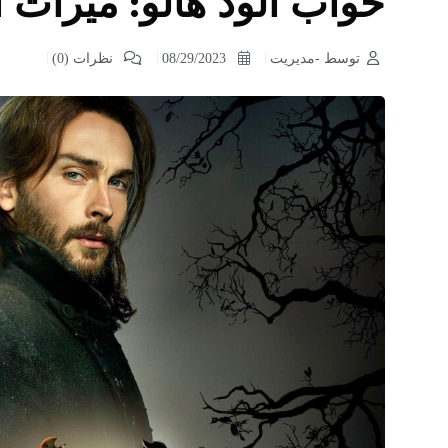
خواب آلود هالو: میراث 
توسط -مدیریت
08/29/2023
نظرات (0)