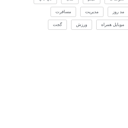
مد روز
مدیریت
مسافرت
موبایل همراه
ورزش
گجت