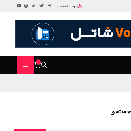
ورود / عضویت
0
جستجو