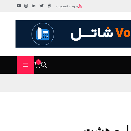
ورود / عضویت
0