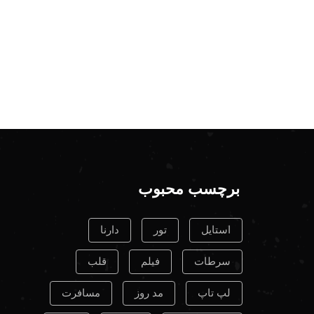
برچسب محبوب
استایل
تور
دارنا
سرطات
فیلم
قلب
لپ تاپ
مد روز
مسافرت