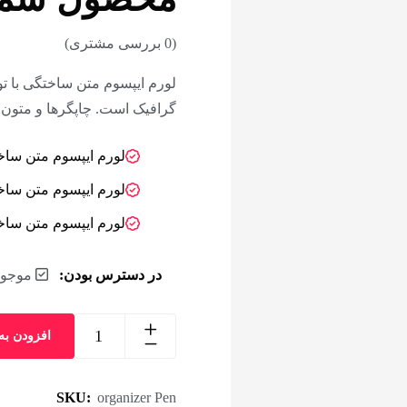
محصول شما
(
0
بررسی مشتری)
لورم ایپسوم متن ساختگی با تو
گرافیک است. چاپگرها و متون 
لورم ایپسوم متن ساخت
لورم ایپسوم متن ساخت
لورم ایپسوم متن ساخت
در دسترس بودن:
موجو
افزودن به
مقدار
محصول
شماره
SKU:
organizer Pen