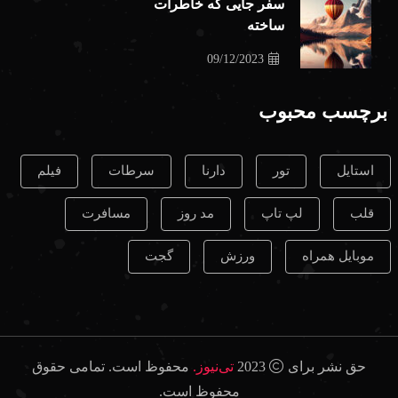
سفر جایی که خاطرات
ساخته
09/12/2023
برچسب محبوب
استایل
تور
دارنا
سرطات
فیلم
قلب
لپ تاپ
مد روز
مسافرت
موبایل همراه
ورزش
گجت
حق نشر برای
2023
تی‌نیوز.
محفوظ است. تمامی حقوق
محفوظ است.