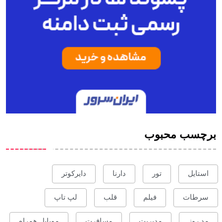
برچسب محبوب
استایل
تور
دارنا
دایرکوتر
سرطات
فیلم
قلب
لپ تاپ
مد روز
مدیریت
مسافرت
موبایل همراه