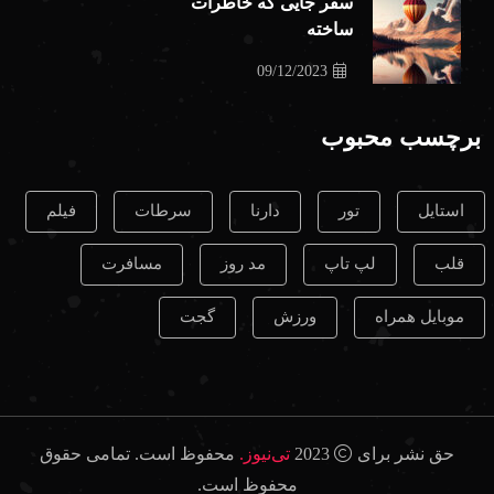
سفر جایی که خاطرات
ساخته
09/12/2023
برچسب محبوب
استایل
تور
دارنا
سرطات
فیلم
قلب
لپ تاپ
مد روز
مسافرت
موبایل همراه
ورزش
گجت
حق نشر برای
2023
تی‌نیوز.
محفوظ است. تمامی حقوق
محفوظ است.