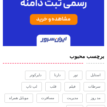
برچسب محبوب
استایل
تور
دارنا
دایرکوتر
سرطات
فیلم
قلب
لپ تاپ
مد روز
مدیریت
مسافرت
موبایل همراه