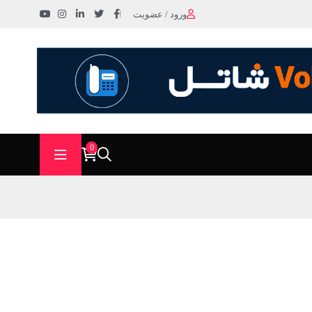
ورود / عضویت
0