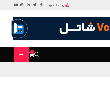
ورود / عضویت
0