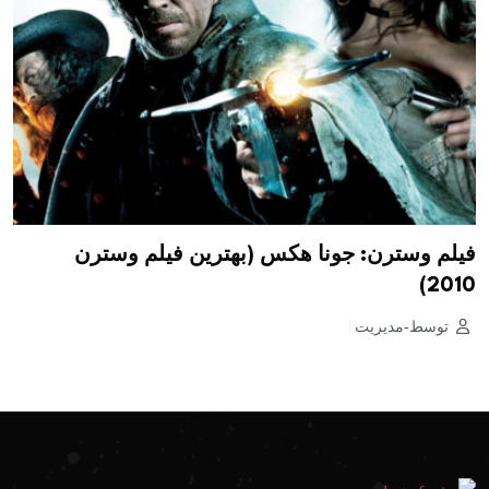
فیلم وسترن: جونا هکس (بهترین فیلم وسترن
2010)
توسط-مدیریت