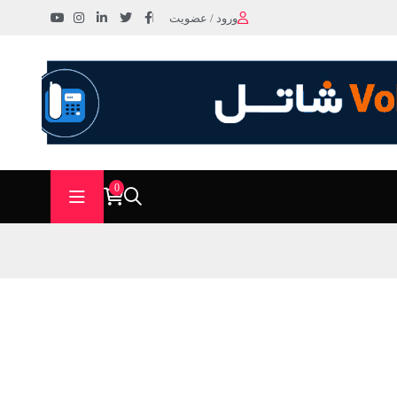
ورود / عضویت
0