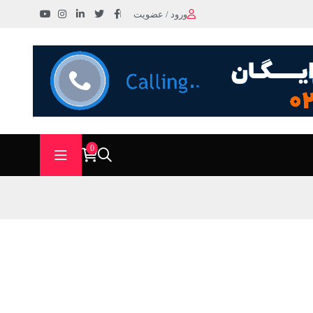
ورود / عضویت
0