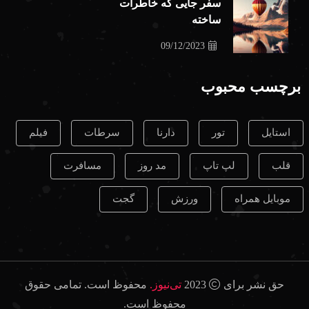
سفر جایی که خاطرات
ساخته
09/12/2023
برچسب محبوب
استایل
تور
دارنا
سرطات
فیلم
قلب
لپ تاپ
مد روز
مسافرت
موبایل همراه
ورزش
گجت
حق نشر برای
2023
تی‌نیوز.
محفوظ است. تمامی حقوق
محفوظ است.