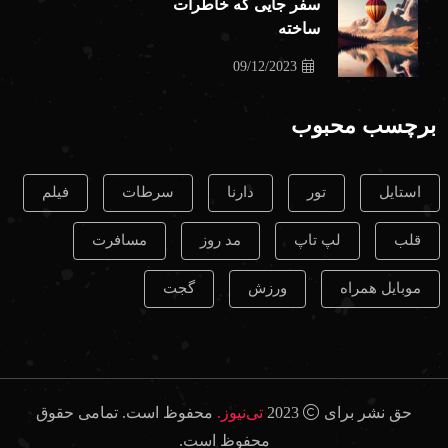
سفر جایی که خاطرات
ساخته
09/12/2023
برچسب محبوب
استایل
تور
دارنا
سرطات
فیلم
قلب
لپ تاپ
مد روز
مسافرت
موبایل همراه
ورزش
گجت
حق نشر برای
2023
تی‌نیوز.
محفوظ است. تمامی حقوق
محفوظ است.